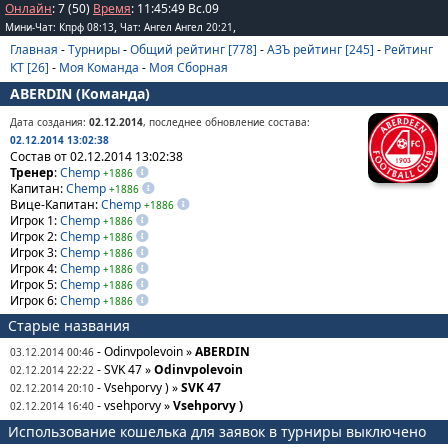
Онлайн
: 7 (50)
Время
:
11
:
45
:
49
Вс.09
,
,
Мини-Чат: Кпрф 08:13
Чат: Ангел Ангел 20:21
Главная
-
Турниры
-
Общий рейтинг [778]
-
АЗЪ рейтинг [245]
-
Рейтинг
КТ [26]
-
Моя Команда
-
Моя Сборная
ABERDIN (Команда)
Дата создания:
02.12.2014
, последнее обновление состава:
02.12.2014 13:02:38
Состав от 02.12.2014 13:02:38
Тренер
:
Chemp
+1886
Капитан:
Chemp
+1886
Вице-Капитан:
Chemp
+1886
Игрок 1:
Chemp
+1886
Игрок 2:
Chemp
+1886
Игрок 3:
Chemp
+1886
Игрок 4:
Chemp
+1886
Игрок 5:
Chemp
+1886
Игрок 6:
Chemp
+1886
Старые названия
- Odinvpolevoin »
ABERDIN
03.12.2014 00:46
- SVK 47 »
Odinvpolevoin
02.12.2014 22:22
- Vsehporvy ) »
SVK 47
02.12.2014 20:10
- vsehporvy »
Vsehporvy )
02.12.2014 16:40
Использование кошелька для заявок в турниры выключено