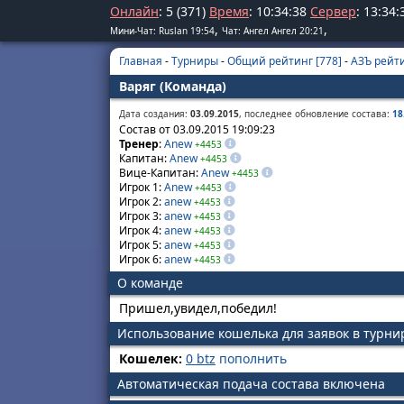
Онлайн
: 5 (371)
Время
:
10
:
34
:
39
Сервер
:
13
:
34
:
,
,
Мини-Чат: Ruslan 19:54
Чат: Ангел Ангел 20:21
Главная
-
Турниры
-
Общий рейтинг [778]
-
АЗЪ рейти
Варяг (Команда)
Дата создания:
03.09.2015
, последнее обновление состава:
18
Состав от 03.09.2015 19:09:23
Тренер
:
Anew
+4453
Капитан:
Anew
+4453
Вице-Капитан:
Anew
+4453
Игрок 1:
Anew
+4453
Игрок 2:
anew
+4453
Игрок 3:
anew
+4453
Игрок 4:
anew
+4453
Игрок 5:
anew
+4453
Игрок 6:
anew
+4453
О команде
Пришел,увидел,победил!
Использование кошелька для заявок в турн
Кошелек:
0 btz
пополнить
Автоматическая подача состава включена