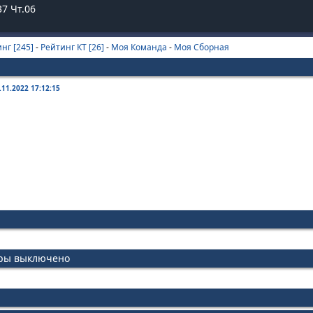
38
Чт.06
нг [245]
-
Рейтинг КТ [26]
-
Моя Команда
-
Моя Сборная
.11.2022 17:12:15
иры выключено