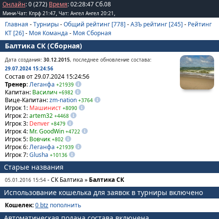
Онлайн
: 0 (272)
Время
:
02
:
28
:
47
Сб.08
,
,
Мини-Чат: Кпрф 21:47
Чат: Ангел Ангел 20:21
Главная
-
Турниры
-
Общий рейтинг [778]
-
АЗЪ рейтинг [245]
-
Рейтинг
КТ [26]
-
Моя Команда
-
Моя Сборная
Балтика СК (Сборная)
Дата создания:
30.12.2015
, последнее обновление состава:
29.07.2024 15:24:56
Состав от 29.07.2024 15:24:56
Тренер
:
Леганфа
+21939
Капитан:
Василич
+6982
Вице-Капитан:
zm-nation
+3764
Игрок 1:
Машинист
+8090
Игрок 2:
artem32
+4468
Игрок 3:
Denver
+8479
Игрок 4:
Mr. GoodWin
+4722
Игрок 5:
Вовчик
+802
Игрок 6:
Леганфа
+21939
Игрок 7:
Glusha
+10136
Старые названия
- СК Балтика »
Балтика СК
05.01.2016 15:54
Использование кошелька для заявок в турниры включено
Кошелек:
0 btz
пополнить
Автоматическая подача состава включена