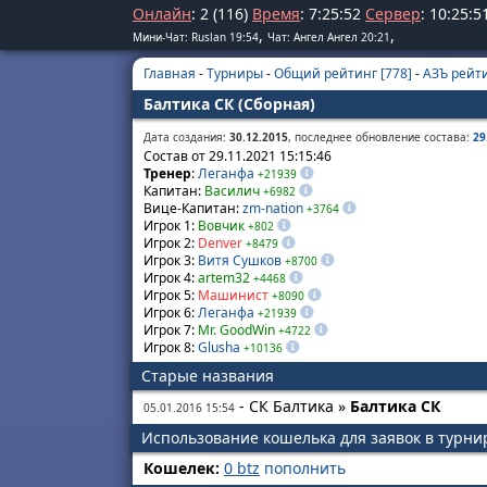
Онлайн
: 2 (116)
Время
:
7
:
25
:
53
Сервер
:
10
:
25
:
5
,
,
Мини-Чат: Ruslan 19:54
Чат: Ангел Ангел 20:21
Главная
-
Турниры
-
Общий рейтинг [778]
-
АЗЪ рейти
Балтика СК (Сборная)
Дата создания:
30.12.2015
, последнее обновление состава:
29
Состав от 29.11.2021 15:15:46
Тренер
:
Леганфа
+21939
Капитан:
Василич
+6982
Вице-Капитан:
zm-nation
+3764
Игрок 1:
Вовчик
+802
Игрок 2:
Denver
+8479
Игрок 3:
Витя Сушков
+8700
Игрок 4:
artem32
+4468
Игрок 5:
Машинист
+8090
Игрок 6:
Леганфа
+21939
Игрок 7:
Mr. GoodWin
+4722
Игрок 8:
Glusha
+10136
Старые названия
- СК Балтика »
Балтика СК
05.01.2016 15:54
Использование кошелька для заявок в турн
Кошелек:
0 btz
пополнить