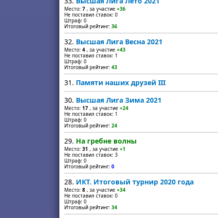
33.
Высшая Лига Лето 2021
Место:
7
, за участие
+36
Не поставил ставок: 0
Штраф: 0
Итоговый рейтинг:
36
32.
Высшая Лига Весна 2021
Место:
4
, за участие
+43
Не поставил ставок: 1
Штраф: 0
Итоговый рейтинг:
43
31.
Памяти наших друзей III
30.
Высшая Лига Зима 2021
Место:
17
, за участие
+24
Не поставил ставок: 1
Штраф: 0
Итоговый рейтинг:
24
29.
На гребне волны
Место:
31
, за участие
+1
Не поставил ставок: 3
Штраф: 0
Итоговый рейтинг:
0
28.
ИКТ. Итоговый турнир 2020 года
Место:
8
, за участие
+34
Не поставил ставок: 0
Штраф: 0
Итоговый рейтинг:
34