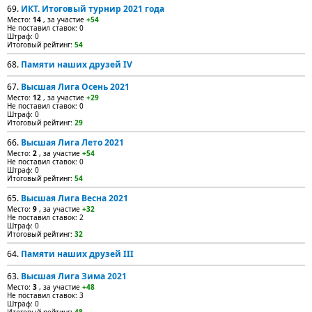
69.
ИКТ. Итоговый турнир 2021 года
Место:
14
, за участие
+54
Не поставил ставок: 0
Штраф: 0
Итоговый рейтинг:
54
68.
Памяти наших друзей IV
67.
Высшая Лига Осень 2021
Место:
12
, за участие
+29
Не поставил ставок: 0
Штраф: 0
Итоговый рейтинг:
29
66.
Высшая Лига Лето 2021
Место:
2
, за участие
+54
Не поставил ставок: 0
Штраф: 0
Итоговый рейтинг:
54
65.
Высшая Лига Весна 2021
Место:
9
, за участие
+32
Не поставил ставок: 2
Штраф: 0
Итоговый рейтинг:
32
64.
Памяти наших друзей III
63.
Высшая Лига Зима 2021
Место:
3
, за участие
+48
Не поставил ставок: 3
Штраф: 0