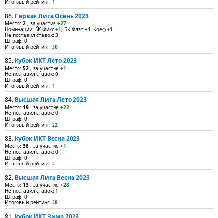
Итоговый рейтинг:
1
86.
Первая Лига Осень 2023
Место:
2
, за участие
+27
Номинации: БК Фикс
+1
; БК Флэт
+1
; Коеф
+1
Не поставил ставок: 3
Штраф: 0
Итоговый рейтинг:
30
85.
Кубок ИКТ Лето 2023
Место:
52
, за участие
+1
Не поставил ставок: 0
Штраф: 0
Итоговый рейтинг:
1
84.
Высшая Лига Лето 2023
Место:
19
, за участие
+22
Не поставил ставок: 0
Штраф: 0
Итоговый рейтинг:
22
83.
Кубок ИКТ Весна 2023
Место:
38
, за участие
+1
Не поставил ставок: 0
Штраф: 0
Итоговый рейтинг:
2
82.
Высшая Лига Весна 2023
Место:
13
, за участие
+28
Не поставил ставок: 1
Штраф: 0
Итоговый рейтинг:
28
81.
Кубок ИКТ Зима 2023