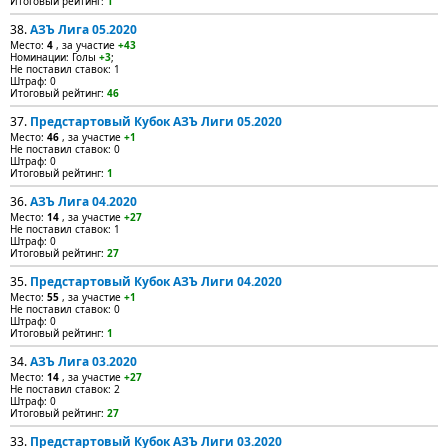
Итоговый рейтинг:
1
38.
АЗЪ Лига 05.2020
Место:
4
, за участие
+43
Номинации: Голы
+3
;
Не поставил ставок: 1
Штраф: 0
Итоговый рейтинг:
46
37.
Предстартовый Кубок АЗЪ Лиги 05.2020
Место:
46
, за участие
+1
Не поставил ставок: 0
Штраф: 0
Итоговый рейтинг:
1
36.
АЗЪ Лига 04.2020
Место:
14
, за участие
+27
Не поставил ставок: 1
Штраф: 0
Итоговый рейтинг:
27
35.
Предстартовый Кубок АЗЪ Лиги 04.2020
Место:
55
, за участие
+1
Не поставил ставок: 0
Штраф: 0
Итоговый рейтинг:
1
34.
АЗЪ Лига 03.2020
Место:
14
, за участие
+27
Не поставил ставок: 2
Штраф: 0
Итоговый рейтинг:
27
33.
Предстартовый Кубок АЗЪ Лиги 03.2020