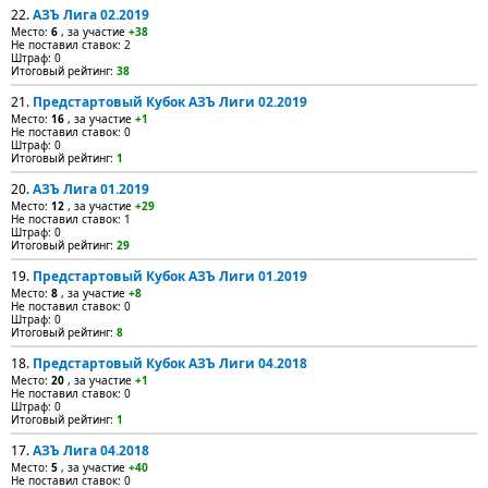
22.
АЗЪ Лига 02.2019
Место:
6
, за участие
+38
Не поставил ставок: 2
Штраф: 0
Итоговый рейтинг:
38
21.
Предстартовый Кубок АЗЪ Лиги 02.2019
Место:
16
, за участие
+1
Не поставил ставок: 0
Штраф: 0
Итоговый рейтинг:
1
20.
АЗЪ Лига 01.2019
Место:
12
, за участие
+29
Не поставил ставок: 1
Штраф: 0
Итоговый рейтинг:
29
19.
Предстартовый Кубок АЗЪ Лиги 01.2019
Место:
8
, за участие
+8
Не поставил ставок: 0
Штраф: 0
Итоговый рейтинг:
8
18.
Предстартовый Кубок АЗЪ Лиги 04.2018
Место:
20
, за участие
+1
Не поставил ставок: 0
Штраф: 0
Итоговый рейтинг:
1
17.
АЗЪ Лига 04.2018
Место:
5
, за участие
+40
Не поставил ставок: 0