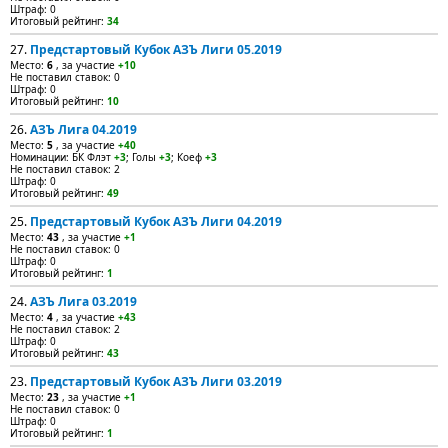
Штраф: 0
Итоговый рейтинг:
34
27.
Предстартовый Кубок АЗЪ Лиги 05.2019
Место:
6
, за участие
+10
Не поставил ставок: 0
Штраф: 0
Итоговый рейтинг:
10
26.
АЗЪ Лига 04.2019
Место:
5
, за участие
+40
Номинации: БК Флэт
+3
; Голы
+3
; Коеф
+3
Не поставил ставок: 2
Штраф: 0
Итоговый рейтинг:
49
25.
Предстартовый Кубок АЗЪ Лиги 04.2019
Место:
43
, за участие
+1
Не поставил ставок: 0
Штраф: 0
Итоговый рейтинг:
1
24.
АЗЪ Лига 03.2019
Место:
4
, за участие
+43
Не поставил ставок: 2
Штраф: 0
Итоговый рейтинг:
43
23.
Предстартовый Кубок АЗЪ Лиги 03.2019
Место:
23
, за участие
+1
Не поставил ставок: 0
Штраф: 0
Итоговый рейтинг:
1