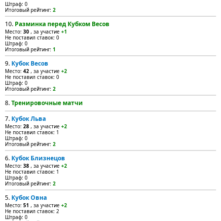
Штраф: 0
Итоговый рейтинг:
2
10.
Разминка перед Кубком Весов
Место:
30
, за участие
+1
Не поставил ставок: 0
Штраф: 0
Итоговый рейтинг:
1
9.
Кубок Весов
Место:
42
, за участие
+2
Не поставил ставок: 0
Штраф: 0
Итоговый рейтинг:
2
8.
Тренировочные матчи
7.
Кубок Льва
Место:
28
, за участие
+2
Не поставил ставок: 1
Штраф: 0
Итоговый рейтинг:
2
6.
Кубок Близнецов
Место:
38
, за участие
+2
Не поставил ставок: 1
Штраф: 0
Итоговый рейтинг:
2
5.
Кубок Овна
Место:
51
, за участие
+2
Не поставил ставок: 2
Штраф: 0