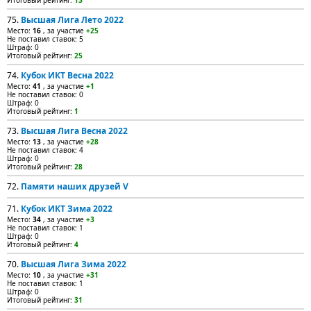
Итоговый рейтинг:
13
75.
Высшая Лига Лето 2022
Место:
16
, за участие
+25
Не поставил ставок: 5
Штраф: 0
Итоговый рейтинг:
25
74.
Кубок ИКТ Весна 2022
Место:
41
, за участие
+1
Не поставил ставок: 0
Штраф: 0
Итоговый рейтинг:
1
73.
Высшая Лига Весна 2022
Место:
13
, за участие
+28
Не поставил ставок: 4
Штраф: 0
Итоговый рейтинг:
28
72.
Памяти наших друзей V
71.
Кубок ИКТ Зима 2022
Место:
34
, за участие
+3
Не поставил ставок: 1
Штраф: 0
Итоговый рейтинг:
4
70.
Высшая Лига Зима 2022
Место:
10
, за участие
+31
Не поставил ставок: 1
Штраф: 0
Итоговый рейтинг:
31