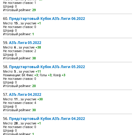
Не поставил ставок: 1
Штраф: 0
Итоговый рейтинг:
29
60.
Предстартовый Кубок АЗЪ Лиги 06.2022
Место:
15
, за участие
+1
Не поставил ставок: 0
Штраф: 0
Итоговый рейтинг:
1
59.
АЗЪ Лига 05.2022
Место:
6
, за участие
+38
Не поставил ставок: 2
Штраф: 0
Итоговый рейтинг:
38
58.
Предстартовый Кубок АЗЪ Лиги 05.2022
Место:
5
, за участие
+11
Номинации: БК Фикс
+3
; Голы
+3
; Коеф
+3
Не поставил ставок: 0
Штраф: 0
Итоговый рейтинг:
20
57.
АЗЪ Лига 04.2022
Место:
11
, за участие
+30
Не поставил ставок: 4
Штраф: 0
Итоговый рейтинг:
30
56.
Предстартовый Кубок АЗЪ Лиги 04.2022
Место:
28
, за участие
+1
Не поставил ставок: 0
Штраф: 0
Итоговый рейтинг:
1