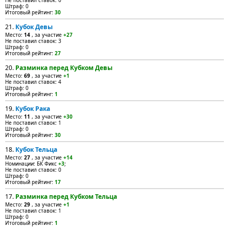
Не поставил ставок: 0
Штраф: 0
Итоговый рейтинг:
30
21.
Кубок Девы
Место:
14
, за участие
+27
Не поставил ставок: 3
Штраф: 0
Итоговый рейтинг:
27
20.
Разминка перед Кубком Девы
Место:
69
, за участие
+1
Не поставил ставок: 4
Штраф: 0
Итоговый рейтинг:
1
19.
Кубок Рака
Место:
11
, за участие
+30
Не поставил ставок: 1
Штраф: 0
Итоговый рейтинг:
30
18.
Кубок Тельца
Место:
27
, за участие
+14
Номинации: БК Фикс
+3
;
Не поставил ставок: 0
Штраф: 0
Итоговый рейтинг:
17
17.
Разминка перед Кубком Тельца
Место:
29
, за участие
+1
Не поставил ставок: 1
Штраф: 0
Итоговый рейтинг:
1