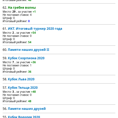
Итоговый рейтинг:
48
62.
На гребне волны
Место:
29
, за участие
+1
Не поставил ставок: 4
Штраф: 0
Итоговый рейтинг:
0
61.
ИКТ. Итоговый турнир 2020 года
Место:
2
, за участие
+54
Не поставил ставок: 0
Штраф: 0
Итоговый рейтинг:
54
60.
Памяти наших друзей II
59.
Кубок Скорпиона 2020
Место:
7
, за участие
+36
Не поставил ставок: 1
Штраф: 0
Итоговый рейтинг:
36
58.
Кубок Льва 2020
57.
Кубок Тельца 2020
Место:
3
, за участие
+48
Не поставил ставок: 0
Штраф: 0
Итоговый рейтинг:
48
56.
Памяти наших друзей
55.
Кубок Водолея 2020