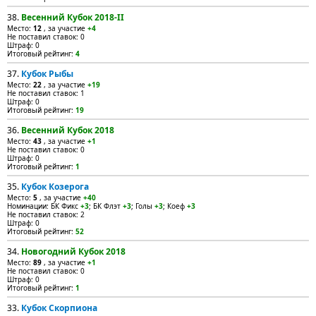
38.
Весенний Кубок 2018-II
Место:
12
, за участие
+4
Не поставил ставок: 0
Штраф: 0
Итоговый рейтинг:
4
37.
Кубок Рыбы
Место:
22
, за участие
+19
Не поставил ставок: 1
Штраф: 0
Итоговый рейтинг:
19
36.
Весенний Кубок 2018
Место:
43
, за участие
+1
Не поставил ставок: 0
Штраф: 0
Итоговый рейтинг:
1
35.
Кубок Козерога
Место:
5
, за участие
+40
Номинации: БК Фикс
+3
; БК Флэт
+3
; Голы
+3
; Коеф
+3
Не поставил ставок: 2
Штраф: 0
Итоговый рейтинг:
52
34.
Новогодний Кубок 2018
Место:
89
, за участие
+1
Не поставил ставок: 0
Штраф: 0
Итоговый рейтинг:
1
33.
Кубок Скорпиона