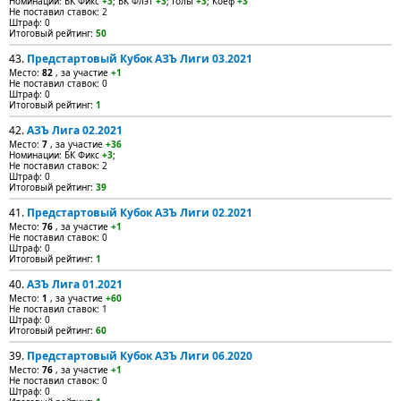
Номинации: БК Фикс
+3
; БК Флэт
+3
; Голы
+3
; Коеф
+3
Не поставил ставок: 2
Штраф: 0
Итоговый рейтинг:
50
43.
Предстартовый Кубок АЗЪ Лиги 03.2021
Место:
82
, за участие
+1
Не поставил ставок: 0
Штраф: 0
Итоговый рейтинг:
1
42.
АЗЪ Лига 02.2021
Место:
7
, за участие
+36
Номинации: БК Фикс
+3
;
Не поставил ставок: 2
Штраф: 0
Итоговый рейтинг:
39
41.
Предстартовый Кубок АЗЪ Лиги 02.2021
Место:
76
, за участие
+1
Не поставил ставок: 0
Штраф: 0
Итоговый рейтинг:
1
40.
АЗЪ Лига 01.2021
Место:
1
, за участие
+60
Не поставил ставок: 1
Штраф: 0
Итоговый рейтинг:
60
39.
Предстартовый Кубок АЗЪ Лиги 06.2020
Место:
76
, за участие
+1
Не поставил ставок: 0
Штраф: 0